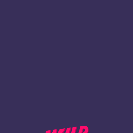
1
Registrer deg
TLBAKE