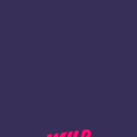
1
Rekisteröidy
TAKAISIN