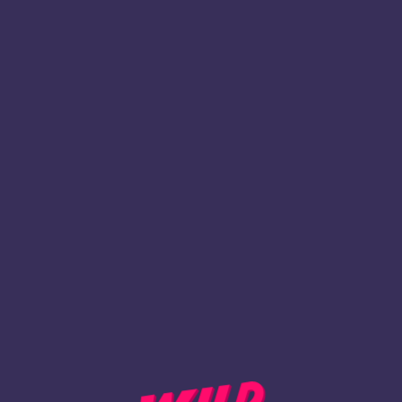
1
Rekisteröidy
TAKAISIN